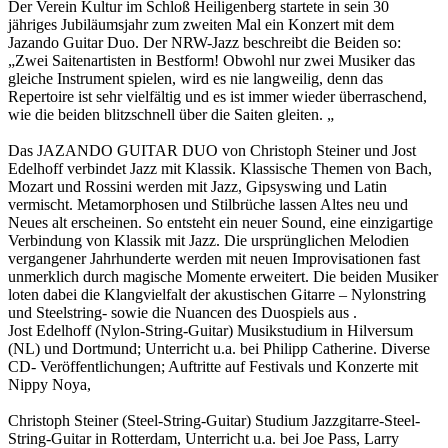
Der Verein Kultur im Schloß Heiligenberg startete in sein 30
jähriges Jubiläumsjahr zum zweiten Mal ein Konzert mit dem
Jazando Guitar Duo. Der NRW-Jazz beschreibt die Beiden so:
„Zwei Saitenartisten in Bestform! Obwohl nur zwei Musiker das
gleiche Instrument spielen, wird es nie langweilig, denn das
Repertoire ist sehr vielfältig und es ist immer wieder überraschend,
wie die beiden blitzschnell über die Saiten gleiten. „
Das JAZANDO GUITAR DUO von Christoph Steiner und Jost
Edelhoff verbindet Jazz mit Klassik. Klassische Themen von Bach,
Mozart und Rossini werden mit Jazz, Gipsyswing und Latin
vermischt. Metamorphosen und Stilbrüche lassen Altes neu und
Neues alt erscheinen. So entsteht ein neuer Sound, eine einzigartige
Verbindung von Klassik mit Jazz. Die ursprünglichen Melodien
vergangener Jahrhunderte werden mit neuen Improvisationen fast
unmerklich durch magische Momente erweitert. Die beiden Musiker
loten dabei die Klangvielfalt der akustischen Gitarre – Nylonstring
und Steelstring- sowie die Nuancen des Duospiels aus .
Jost Edelhoff (Nylon-String-Guitar) Musikstudium in Hilversum
(NL) und Dortmund; Unterricht u.a. bei Philipp Catherine. Diverse
CD- Veröffentlichungen; Auftritte auf Festivals und Konzerte mit
Nippy Noya,
Christoph Steiner (Steel-String-Guitar) Studium Jazzgitarre-Steel-
String-Guitar in Rotterdam, Unterricht u.a. bei Joe Pass, Larry