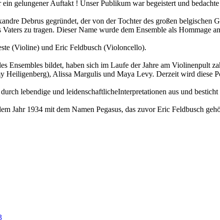
elungener Auftakt ! Unser Publikum war begeistert und bedachte d
lexandre Debrus gegründet, der von der Tochter des großen belgischen
es Vaters zu tragen. Dieser Name wurde dem Ensemble als Hommage an da
te (Violine) und Eric Feldbusch (Violoncello).
s Ensembles bildet, haben sich im Laufe der Jahre am Violinenpult zah
Heiligenberg), Alissa Margulis und Maya Levy. Derzeit wird diese Pos
e durch lebendige und leidenschaftlicheInterpretationen aus und bestic
em Jahr 1934 mit dem Namen Pegasus, das zuvor Eric Feldbusch gehört
3