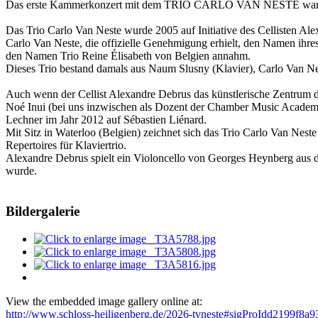
Das erste Kammerkonzert mit dem TRIO CARLO VAN NESTE war ein g
Das Trio Carlo Van Neste wurde 2005 auf Initiative des Cellisten A
Carlo Van Neste, die offizielle Genehmigung erhielt, den Namen ihr
den Namen Trio Reine Élisabeth von Belgien annahm.
Dieses Trio bestand damals aus Naum Slusny (Klavier), Carlo Van Nes
Auch wenn der Cellist Alexandre Debrus das künstlerische Zentrum de
Noé Inui (bei uns inzwischen als Dozent der Chamber Music Academy 
Lechner im Jahr 2012 auf Sébastien Liénard.
Mit Sitz in Waterloo (Belgien) zeichnet sich das Trio Carlo Van Nest
Repertoires für Klaviertrio.
Alexandre Debrus spielt ein Violoncello von Georges Heynberg aus d
wurde.
Bildergalerie
View the embedded image gallery online at:
http://www.schloss-heiligenberg.de/2026-tvneste#sigProIdd2199f8a9